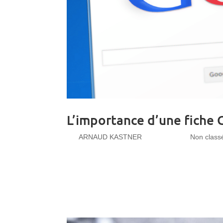
L’importance d’une fiche
par
ARNAUD KASTNER
|
Juil 2, 2019
|
Non class
L’importance d’une fiche Google My Business Go
certaines entreprises locales ne l’utilisent-elles
Internet,...