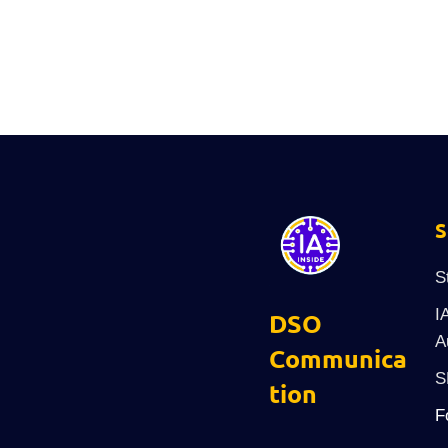
leur ordinateur à naviguer sur internet ou à rest
connectent à internet chaque...
S
S
I
DSO
A
Communica
S
tion
F