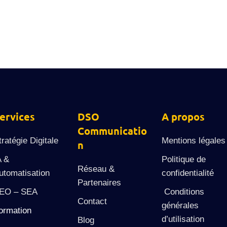
er sur les réseaux sociaux. En France, plus de 7 personnes sur 10 se
ervices
DSO
A propos
Communicatio
tratégie Digitale
Mentions légales
n
A &
Politique de
Réseau &
utomatisation
confidentialité
Partenaires
EO – SEA
Conditions
Contact
générales
ormation
d’utilisation
Blog