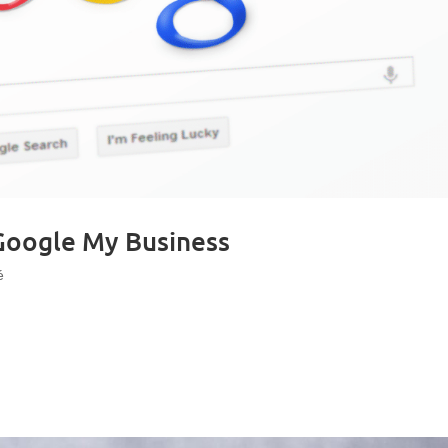
 Google My Business
é
ogle My Business existe depuis plusieurs années maintenant. Pourquoi
 toujours pas? Quels sont ces bénéfices? Si vous lancez une recherche s