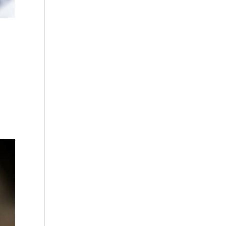
s de
es