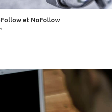
DoFollow et NoFollow
sé
 un élément important de la campagne de référencement pour les moteur
entiques. Il existe deux types de liens différents. Les « dofollow » et l