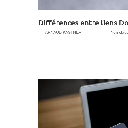
Différences entre liens 
par
ARNAUD KASTNER
|
Juin 7, 2019
|
Non clas
L’importance des liens La création de liens est
recherche. Cependant, tous les liens ne sont pas id
« nofollow »....