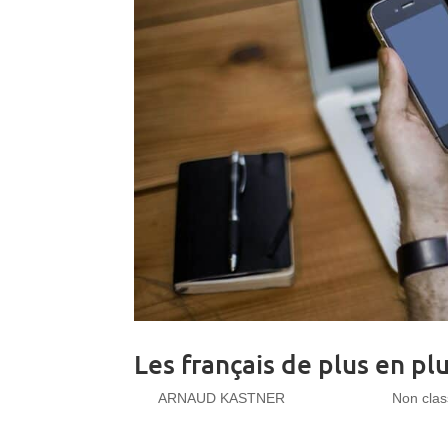
Les français de plus en pl
par
ARNAUD KASTNER
|
Mai 16, 2019
|
Non cla
Les français de plus en plus connectés La popula