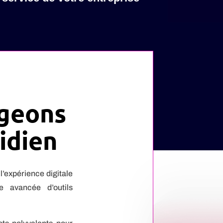
geons
idien
’expérience digitale
avancée d’outils