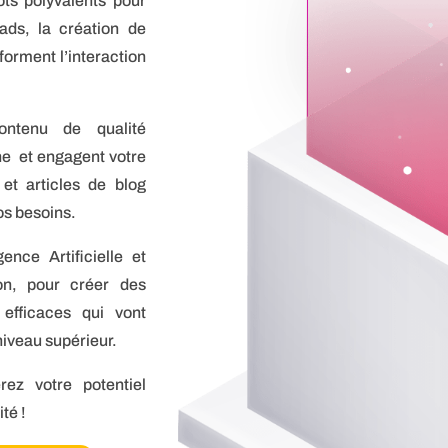
ots polyvalents pour
eads, la création de
sforment l’interaction
ontenu de qualité
ne et engagent votre
t articles de blog
os besoins.
ence Artificielle et
ion, pour créer des
 efficaces qui vont
niveau supérieur.
ez votre potentiel
té !