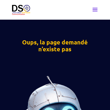
Oups, la page demandé
n’existe pas